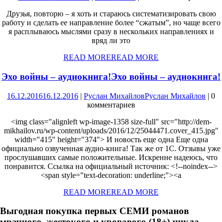
Друзья, повторю – я хоть и стараюсь систематизировать свою
работу и сделать ее направление более “сжатым”, но чаще всего
я расплываюсь мыслями сразу в нескольких направлениях и
вряд ли это
READ MORE
READ MORE
Эхо войны – аудиокнига!
Эхо войны – аудиокнига!
16.12.2016
16.12.2016
|
Руслан Михайлов
Руслан Михайлов
|
0
комментариев
<img class="alignleft wp-image-1358 size-full" src="http://dem-
mikhailov.ru/wp-content/uploads/2016/12/25044471.cover_415.jpg"
width="415" height="374"> И новость еще одна Еще одна
официально озвученная аудио-книга! Так же от 1С. Отзывы уже
прослушавших самые положительные. Искренне надеюсь, что
понравится. Ссылка на официальный источник: <!--noindex-->
<span style="text-decoration: underline;"><a
READ MORE
READ MORE
Выгодная покупка первых СЕМИ романов
мрачного, жестокого и кровавого (18+) цикла