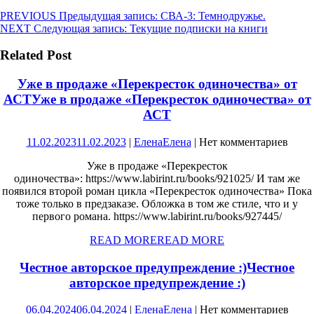
PREVIOUS
Предыдущая запись:
СВА-3: Темнодружье.
NEXT
Следующая запись:
Текущие подписки на книги
Related Post
Уже в продаже «Перекресток одиночества» от
АСТ
Уже в продаже «Перекресток одиночества» от
АСТ
11.02.2023
11.02.2023
|
Елена
Елена
|
Нет комментариев
Уже в продаже «Перекресток
одиночества»: https://www.labirint.ru/books/921025/ И там же
появился второй роман цикла «Перекресток одиночества» Пока
тоже только в предзаказе. Обложка в том же стиле, что и у
первого романа. https://www.labirint.ru/books/927445/
READ MORE
READ MORE
Честное авторское предупреждение :)
Честное
авторское предупреждение :)
06.04.2024
06.04.2024
|
Елена
Елена
|
Нет комментариев