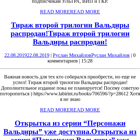
подписчикам УЛЬТРА, ВИП и ГКР.
READ MORE
READ MORE
Тираж второй трилогии Вальдиры
распродан!
Тираж второй трилогии
Вальдиры распродан!
22.08.2019
22.08.2019
|
Руслан Михайлов
Руслан Михайлов
|
0
комментариев
|
15:28
Важная новость для тех кто собирался приобрести, но еще не
успел! Тираж второй трилогии Вальдиры распродан!
Дополнительное издание пока не планируется! Посему советую
поторопиться ) https://www.labirint.ru/books/706596/?p=28612 Хотя
я не знаю
READ MORE
READ MORE
Открытка из серии “Персонажи
Вальдиры” уже доступна.
Открытка из
серии “Персонажи Вальдиры” уже