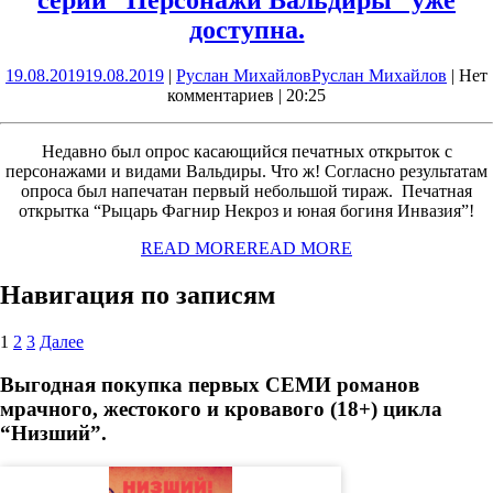
доступна.
19.08.2019
19.08.2019
|
Руслан Михайлов
Руслан Михайлов
|
Нет
комментариев
|
20:25
Недавно был опрос касающийся печатных открыток с
персонажами и видами Вальдиры. Что ж! Согласно результатам
опроса был напечатан первый небольшой тираж. Печатная
открытка “Рыцарь Фагнир Некроз и юная богиня Инвазия”!
READ MORE
READ MORE
Навигация по записям
1
2
3
Далее
Выгодная покупка первых СЕМИ романов
мрачного, жестокого и кровавого (18+) цикла
“Низший”.