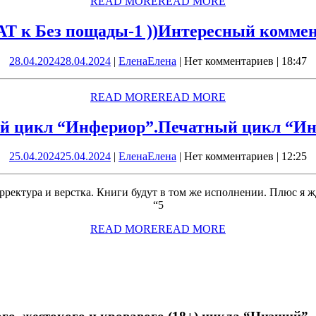
READ MORE
READ MORE
Т к Без пощады-1 ))
Интересный коммент
28.04.2024
28.04.2024
|
Елена
Елена
|
Нет комментариев
|
18:47
READ MORE
READ MORE
й цикл “Инфериор”.
Печатный цикл “Ин
25.04.2024
25.04.2024
|
Елена
Елена
|
Нет комментариев
|
12:25
Корректура и верстка. Книги будут в том же исполнении. Плюс я 
“5
READ MORE
READ MORE