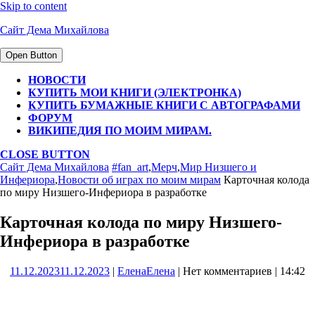
Skip to content
Сайт Дема Михайлова
Open Button
НОВОСТИ
КУПИТЬ МОИ КНИГИ (ЭЛЕКТРОНКА)
КУПИТЬ БУМАЖНЫЕ КНИГИ С АВТОГРАФАМИ
ФОРУМ
ВИКИПЕДИЯ ПО МОИМ МИРАМ.
CLOSE BUTTON
Сайт Дема Михайлова
#fan_art
,
Мерч
,
Мир Низшего и
Инфериора
,
Новости об играх по моим мирам
Карточная колода
по миру Низшего-Инфериора в разработке
Карточная колода по миру Низшего-
Инфериора в разработке
11.12.2023
11.12.2023
|
Елена
Елена
|
Нет комментариев
|
14:42