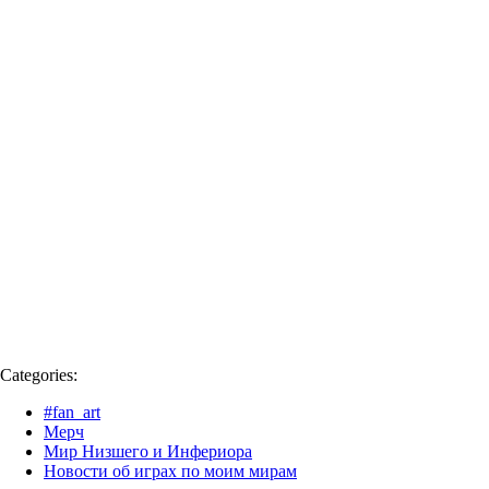
Categories:
#fan_art
Мерч
Мир Низшего и Инфериора
Новости об играх по моим мирам