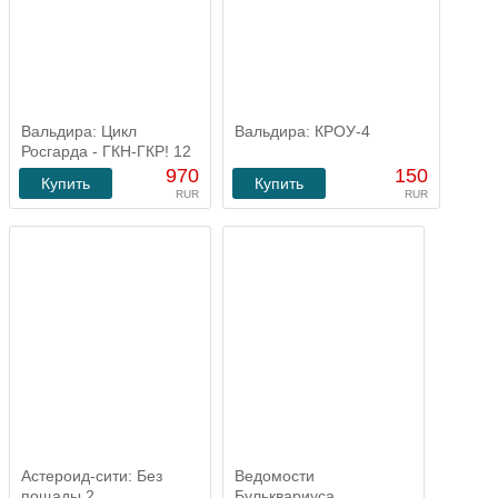
Вальдира: Цикл
Вальдира: КРОУ-4
Росгарда - ГКН-ГКР! 12
романов
970
150
Купить
Купить
RUR
RUR
Астероид-сити: Без
Ведомости
пощады 2
Бульквариуса