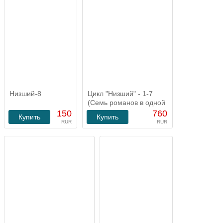
Низший-8
Цикл "Низший" - 1-7
(Семь романов в одной
покупке)
150
760
Купить
Купить
RUR
RUR