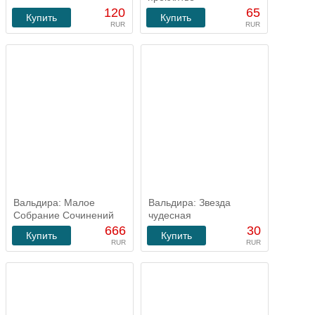
120
65
Купить
Купить
RUR
RUR
Вальдира: Малое
Вальдира: Звезда
Собрание Сочинений
чудесная
666
30
Купить
Купить
RUR
RUR