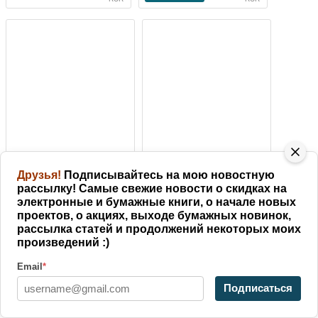
Друзья!
Подписывайтесь на мою новостную
ИЗГОЙ 2: Темные
ВАЛЬДИРА: Господство
рассылку! Самые свежие новости о скидках на
времена.
клана Неспящих 3
электронные и бумажные книги, о начале новых
60
80
Купить
Купить
проектов, о акциях, выходе бумажных новинок,
RUR
RUR
рассылка статей и продолжений некоторых моих
произведений :)
Email
*
Подписаться