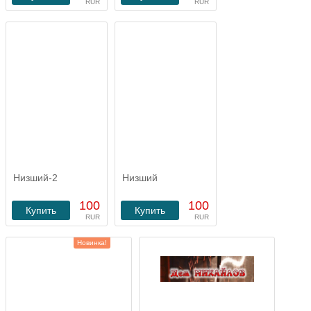
RUR
RUR
Низший-2
Низший
100
100
Купить
Купить
RUR
RUR
Новинка!