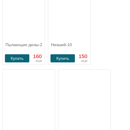
Пылающие дюзы-2
Низший-10
160
150
Купить
Купить
RUR
RUR