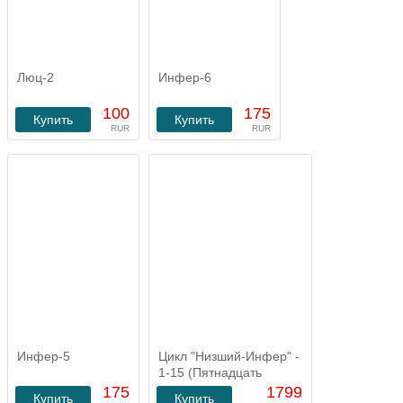
Люц-2
Инфер-6
100
175
Купить
Купить
RUR
RUR
Инфер-5
Цикл "Низший-Инфер" -
1-15 (Пятнадцать
романов)
175
1799
Купить
Купить