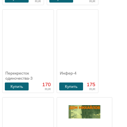
RUR
RUR
Перекресток
Инфер-4
одиночества-3
170
175
Купить
Купить
RUR
RUR