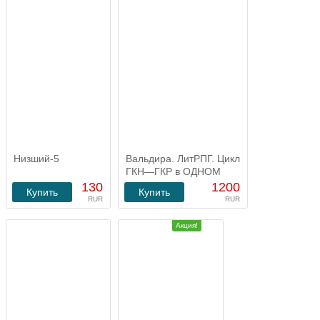
Низший-5
Вальдира. ЛитРПГ. Цикл
ГКН—ГКР в ОДНОМ
файле
130
1200
Купить
Купить
RUR
RUR
Акция!