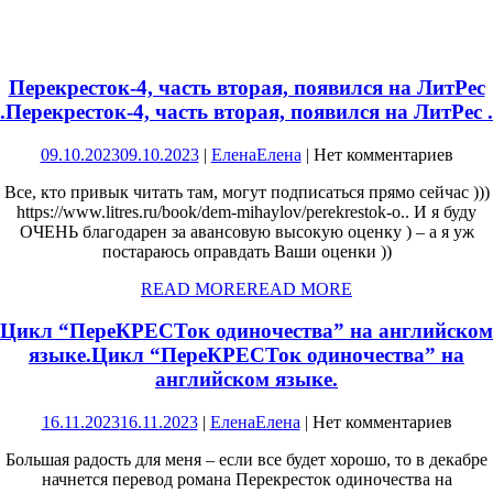
Перекресток-4, часть вторая, появился на ЛитРес
.
Перекресток-4, часть вторая, появился на ЛитРес .
09.10.2023
09.10.2023
|
Елена
Елена
|
Нет комментариев
Все, кто привык читать там, могут подписаться прямо сейчас )))
https://www.litres.ru/book/dem-mihaylov/perekrestok-o.. И я буду
ОЧЕНЬ благодарен за авансовую высокую оценку ) – а я уж
постараюсь оправдать Ваши оценки ))
READ MORE
READ MORE
Цикл “ПереКРЕСТок одиночества” на английском
языке.
Цикл “ПереКРЕСТок одиночества” на
английском языке.
16.11.2023
16.11.2023
|
Елена
Елена
|
Нет комментариев
Большая радость для меня – если все будет хорошо, то в декабре
начнется перевод романа Перекресток одиночества на