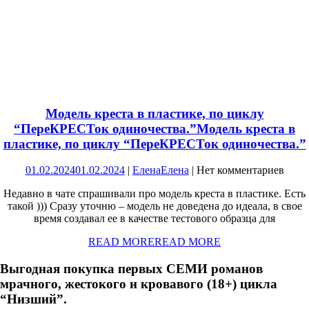
Модель креста в пластике, по циклу
“ПереКРЕСТок одиночества.”
Модель креста в
пластике, по циклу “ПереКРЕСТок одиночества.”
01.02.2024
01.02.2024
|
Елена
Елена
|
Нет комментариев
Недавно в чате спрашивали про модель креста в пластике. Есть
такой ))) Сразу уточню – модель не доведена до идеала, в свое
время создавал ее в качестве тестового образца для
READ MORE
READ MORE
Выгодная покупка первых СЕМИ романов
мрачного, жестокого и кровавого (18+) цикла
“Низший”.