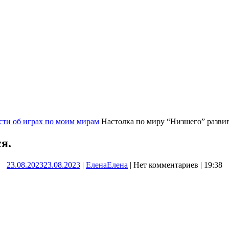
сти об играх по моим мирам
Настолка по миру “Низшего” развив
я.
23.08.2023
23.08.2023
|
Елена
Елена
|
Нет комментариев
|
19:38