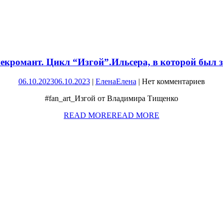
некромант. Цикл “Изгой”.
Ильсера, в которой был 
06.10.2023
06.10.2023
|
Елена
Елена
|
Нет комментариев
#fan_art_Изгой от Владимира Тищенко
READ MORE
READ MORE