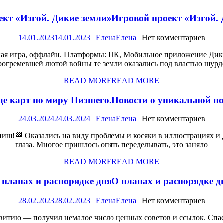
ект «Изгой. Дикие земли»
Игровой проект «Изгой. 
14.01.2023
14.01.2023
|
Елена
Елена
|
Нет комментариев
ная игра, оффлайн. Платформы: ПК, Мобильное приложение Дики
рогремевшей лютой войны те земли оказались под властью шурд
READ MORE
READ MORE
де карт по миру Низшего.
Новости о уникальной по
24.03.2024
24.03.2024
|
Елена
Елена
|
Нет комментариев
ниш!🏁 Оказались на виду проблемы и косяки в иллюстрациях и 
глаза. Многое пришлось опять переделывать, это заняло
READ MORE
READ MORE
 планах и распорядке дня
О планах и распорядке д
28.02.2023
28.02.2023
|
Елена
Елена
|
Нет комментариев
звитию — получил немалое число ценных советов и ссылок. Спа