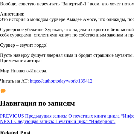
Вообще, советую перечитать “Запертый-1” всем, кто хочет потом
Аннотация:
Это история о молодом сурвере Амадее Амосе, что однажды, пос
Сурверское убежище Хуракан, что надежно скрыто в безопасной
себя сурверами, столетиями живут по собственным законам и пр
Сурвер – звучит гордо!
Пусть наверху бушует ядерная зима и бродят страшные мутанты.
Примечания автора:
Мир Низшего-Инфера.
Читать на АТ:
https://author.today/work/139412
Навигация по записям
PREVIOUS
Предыдущая запись:
О печатных книга цикла “Инфе
NEXT
Следующая запись:
Печатный цикл “Инфериор”.
Related Post