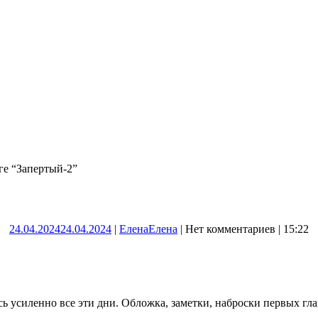
е “Запертый-2”
24.04.2024
24.04.2024
|
Елена
Елена
|
Нет комментариев
|
15:22
юсь усиленно все эти дни. Обложка, заметки, наброски первых гл