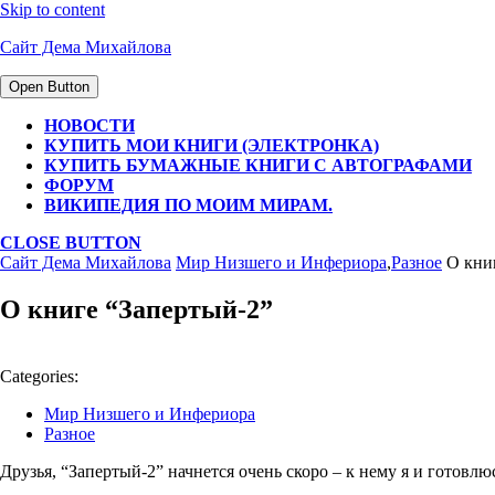
Skip to content
Сайт Дема Михайлова
Open Button
НОВОСТИ
КУПИТЬ МОИ КНИГИ (ЭЛЕКТРОНКА)
КУПИТЬ БУМАЖНЫЕ КНИГИ С АВТОГРАФАМИ
ФОРУМ
ВИКИПЕДИЯ ПО МОИМ МИРАМ.
CLOSE BUTTON
Сайт Дема Михайлова
Мир Низшего и Инфериора
,
Разное
О книг
О книге “Запертый-2”
Categories:
Мир Низшего и Инфериора
Разное
Друзья, “Запертый-2” начнется очень скоро – к нему я и готовл