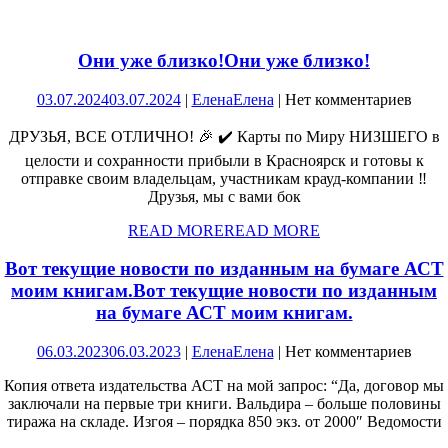
Они уже близко!
Они уже близко!
03.07.2024
03.07.2024
|
Елена
Елена
|
Нет комментариев
ДРУЗЬЯ, ВСЕ ОТЛИЧНО! 🎉 ✔️ Карты по Миру НИЗШЕГО в
целости и сохранности прибыли в Красноярск и готовы к
отправке своим владельцам, участникам крауд-компании ‼️
Друзья, мы с вами бок
READ MORE
READ MORE
Вот текущие новости по изданным на бумаге АСТ
моим книгам.
Вот текущие новости по изданным
на бумаге АСТ моим книгам.
06.03.2023
06.03.2023
|
Елена
Елена
|
Нет комментариев
Копия ответа издательства АСТ на мой запрос: “Да, договор мы
заключали на первые три книги. Вальдира – больше половины
тиража на складе. Изгоя – порядка 850 экз. от 2000″ Ведомости