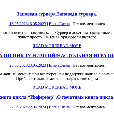
Заповеди сурвера.
Заповеди сурвера.
16.05.2023
16.05.2023
|
Елена
Елена
|
Нет комментариев
нного и неиспользованного. — Сурвер и аскетизм- священные с
живет просто. ©Стена СурвМорали шестого
READ MORE
READ MORE
А ПО ЦИКЛУ НИЗШИЙ!
НАСТОЛЬНАЯ ИГРА П
23.05.2023
23.05.2023
|
Елена
Елена
|
Нет комментариев
а данный момент, при всесторонней поддержке нашего любимого
Приблизительно 2 месяца назад, в конце марта
READ MORE
READ MORE
книга цикла “Инфериор”.
О печатных книга цикла
22.04.2024
22.04.2024
|
Елена
Елена
|
Нет комментариев