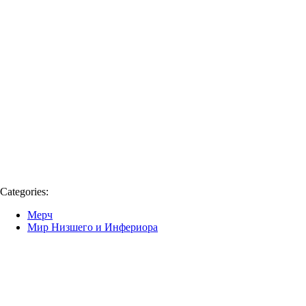
Categories:
Мерч
Мир Низшего и Инфериора