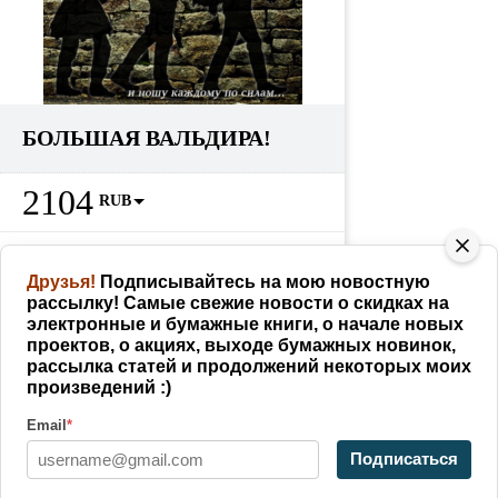
БОЛЬШАЯ ВАЛЬДИРА!
2104
RUB
Партнерам
228
RUB
как заработать
Друзья!
Подписывайтесь на мою новостную
рассылку! Самые свежие новости о скидках на
КУПИТЬ
электронные и бумажные книги, о начале новых
проектов, о акциях, выходе бумажных новинок,
рассылка статей и продолжений некоторых моих
произведений :)
Поделиться
Email
*
Writer WordPress Theme
By VWThemes
Подписаться
Scroll Up