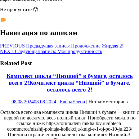
Не пропустите 🙂
Навигация по записям
PREVIOUS
Предыдущая запись:
Продолжение Жирдяя 2!
NEXT
Следующая запись:
Моя продуктивность
Related Post
Комплект цикла “Низший” в бумаге, осталось
всего 2!
Комплект цикла “Низший” в бумаге,
осталось всего 2!
08.08.2024
08.08.2024
|
Елена
Елена
|
Нет комментариев
Осталось всего два комплекта цикла Низший в бумаге. – книги с
первой по десятую, весь полный цикл. Приобрести можно по
ссылке ниже: https://forum.dem-mikhailov.ru/dbtech-
ecommerce/nizshij-polnaja-kollekcija-knigi-s-1-oj-po-10-ju.223/
Причина ограниченного количества: кончился Низший-3.