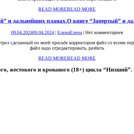
READ MORE
READ MORE
й” и дальнейших планах.
О книге “Запертый” и д
09.04.2024
09.04.2024
|
Елена
Елена
|
Нет комментариев
рел сделанный по моей просьбе корректором файл со всеми пер
файл надо отредактировать, разбить
READ MORE
READ MORE
, жестокого и кровавого (18+) цикла “Низший”.