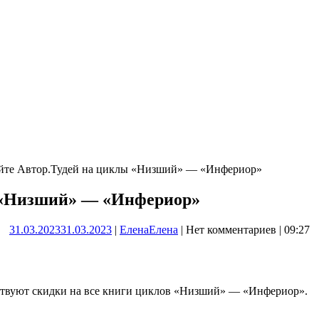
йте Автор.Тудей на циклы «Низший» — «Инфериор»
ы «Низший» — «Инфериор»
31.03.2023
31.03.2023
|
Елена
Елена
|
Нет комментариев
|
09:27
йствуют скидки на все книги циклов «Низший» — «Инфериор».