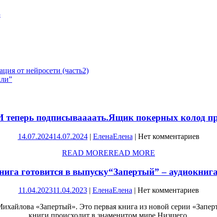
3
ация от нейросети (часть2)
мли”
 теперь подписываааать.
Ящик покерных колод пр
14.07.2024
14.07.2024
|
Елена
Елена
|
Нет комментариев
READ MORE
READ MORE
нига готовится в выпуску
“Запертый” – аудиокнига
11.04.2023
11.04.2023
|
Елена
Елена
|
Нет комментариев
ихайлова «Запертый». Это первая книга из новой серии «Запе
книги происходит в знаменитом мире Низшего.