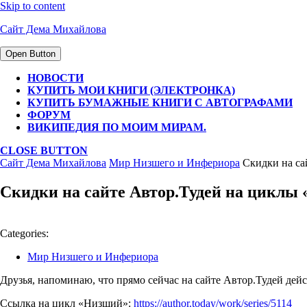
Skip to content
Сайт Дема Михайлова
Open Button
НОВОСТИ
КУПИТЬ МОИ КНИГИ (ЭЛЕКТРОНКА)
КУПИТЬ БУМАЖНЫЕ КНИГИ С АВТОГРАФАМИ
ФОРУМ
ВИКИПЕДИЯ ПО МОИМ МИРАМ.
CLOSE BUTTON
Сайт Дема Михайлова
Мир Низшего и Инфериора
Скидки на са
Скидки на сайте Автор.Тудей на цикл
Categories:
Мир Низшего и Инфериора
Друзья, напоминаю, что прямо сейчас на сайте Автор.Тудей де
Ссылка на цикл «Низший»:
https://author.today/work/series/5114