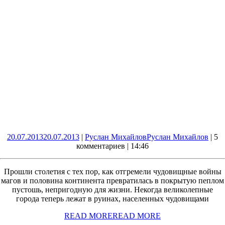
20.07.2013
20.07.2013
|
Руслан Михайлов
Руслан Михайлов
|
5
комментариев
|
14:46
Прошли столетия с тех пор, как отгремели чудовищные войны
магов и половина континента превратилась в покрытую пеплом
пустошь, непригодную для жизни. Некогда великолепные
города теперь лежат в руинах, населенных чудовищами
READ MORE
READ MORE