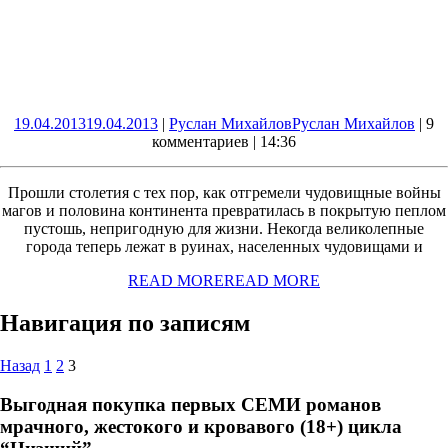
19.04.2013
19.04.2013
|
Руслан Михайлов
Руслан Михайлов
|
9
комментариев
|
14:36
Прошли столетия с тех пор, как отгремели чудовищные войны
магов и половина континента превратилась в покрытую пеплом
пустошь, непригодную для жизни. Некогда великолепные
города теперь лежат в руинах, населенных чудовищами и
READ MORE
READ MORE
Навигация по записям
Назад
1
2
3
Выгодная покупка первых СЕМИ романов
мрачного, жестокого и кровавого (18+) цикла