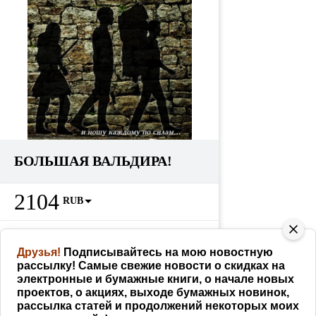
БОЛЬШАЯ ВАЛЬДИРА!
2104
RUB
Партнерам
228
RUB
как заработать
Друзья!
Подписывайтесь на мою новостную
рассылку! Самые свежие новости о скидках на
КУПИТЬ
электронные и бумажные книги, о начале новых
проектов, о акциях, выходе бумажных новинок,
рассылка статей и продолжений некоторых моих