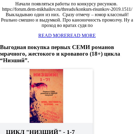
Начали появляться работы по конкурсу рисунков.
https://forum.dem-mikhailov.ru/threads/konkurs-risunkov-2019.1511/
Выкладываю один из них. Сразу отмечу – юмор классный!
Реально смешно и выдумкой. Про каноничность промолчу. Ну а
проход во вратах судя по
READ MORE
READ MORE
Выгодная покупка первых СЕМИ романов
мрачного, жестокого и кровавого (18+) цикла
“Низший”.
ЦИКЛ "НИЗШИЙ" - 1-7