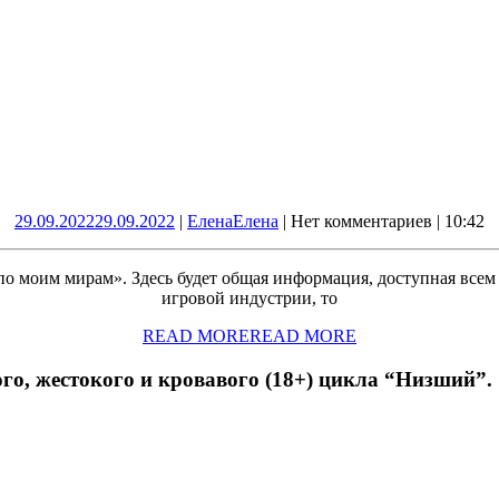
29.09.2022
29.09.2022
|
Елена
Елена
|
Нет комментариев
|
10:42
 по моим мирам». Здесь будет общая информация, доступная всем
игровой индустрии, то
READ MORE
READ MORE
, жестокого и кровавого (18+) цикла “Низший”.