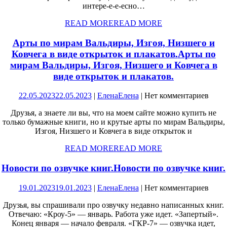
интере-е-е-есно…
READ MORE
READ MORE
Арты по мирам Вальдиры, Изгоя, Низшего и
Ковчега в виде открыток и плакатов.
Арты по
мирам Вальдиры, Изгоя, Низшего и Ковчега в
виде открыток и плакатов.
22.05.2023
22.05.2023
|
Елена
Елена
|
Нет комментариев
Друзья, а знаете ли вы, что на моем сайте можно купить не
только бумажные книги, но и крутые арты по мирам Вальдиры,
Изгоя, Низшего и Ковчега в виде открыток и
READ MORE
READ MORE
Новости по озвучке книг.
Новости по озвучке книг.
19.01.2023
19.01.2023
|
Елена
Елена
|
Нет комментариев
Друзья, вы спрашивали про озвучку недавно написанных книг.
Отвечаю: «Кроу-5» — январь. Работа уже идет. «Запертый».
Конец января — начало февраля. «ГКР-7» — озвучка идет,