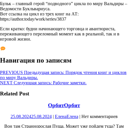
Бульк – главный герой “подводного” цикла по миру Вальдиры –
Ведомости Букльвариуса.
Вот ссылка на цикл из трех книг на АТ:
https://author.today/work/series/3837
Если кратко: будни начинающего торговца и авантюриста,
переживающего переломный момент как в реальной, так и в
игровой жизни.
Навигация по записям
PREVIOUS
Предыдущая запись:
Порядок чтения книг и циклов
по миру Вальдиры.
NEXT
Следующая запись:
Рабочие заметки.
Related Post
Орбит
Орбит
25.08.2024
25.08.2024
|
Елена
Елена
|
Нет комментариев
Вон там Страннорослая Пуща. Может уже пойдем туда? Там