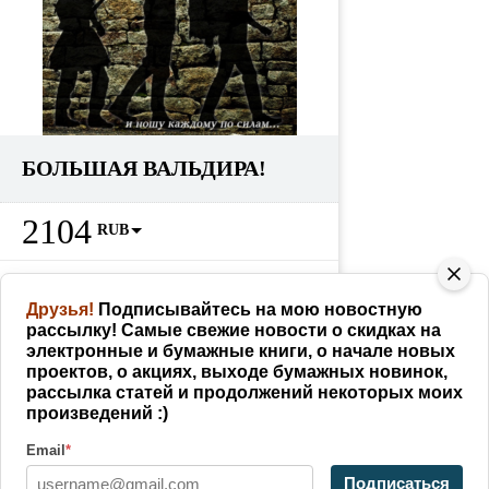
БОЛЬШАЯ ВАЛЬДИРА!
2104
RUB
Партнерам
228
RUB
как заработать
Друзья!
Подписывайтесь на мою новостную
рассылку! Самые свежие новости о скидках на
КУПИТЬ
электронные и бумажные книги, о начале новых
проектов, о акциях, выходе бумажных новинок,
рассылка статей и продолжений некоторых моих
произведений :)
Поделиться
Email
*
Writer WordPress Theme
By VWThemes
Подписаться