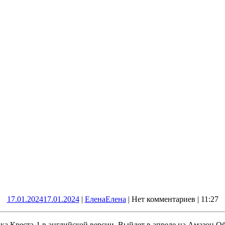
17.01.2024
17.01.2024
|
Елена
Елена
|
Нет комментариев
|
11:27
 Креста-1 в английской версии. Выйдет в апреле на Амазон Об