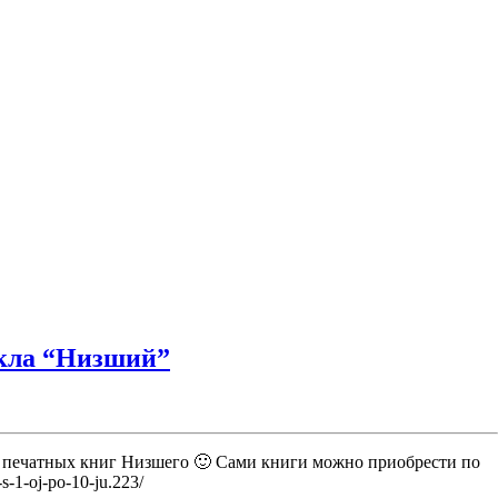
кла “Низший”
ть печатных книг Низшего 🙂 Сами книги можно приобрести по
s-1-oj-po-10-ju.223/