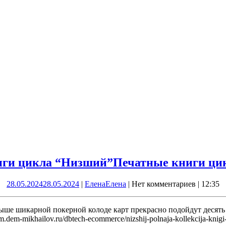
иги цикла “Низший”
Печатные книги ци
28.05.2024
28.05.2024
|
Елена
Елена
|
Нет комментариев
|
12:35
 выше шикарной покерной колоде карт прекрасно подойдут деся
um.dem-mikhailov.ru/dbtech-ecommerce/nizshij-polnaja-kollekcija-knigi-