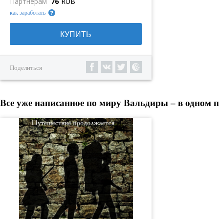
Партнерам
76
RUB
как заработать
КУПИТЬ
Поделиться
Все уже написанное по миру Вальдиры – в одном п