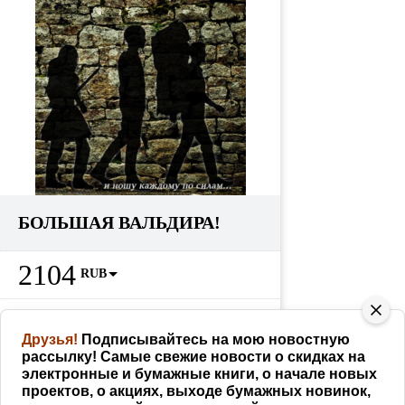
БОЛЬШАЯ ВАЛЬДИРА!
2104
RUB
Партнерам
228
RUB
как заработать
Друзья!
Подписывайтесь на мою новостную
рассылку! Самые свежие новости о скидках на
КУПИТЬ
электронные и бумажные книги, о начале новых
проектов, о акциях, выходе бумажных новинок,