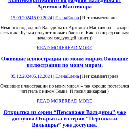
Мантикора
Немного подводной Вальдиры от
Артемиса Мантикора
15.09.2024
15.09.2024
|
Елена
Елена
|
Нет комментариев
Немного подводной Вальдиры от Артемиса Мантикора – вскоре
весь цикл Булька получит новые обложки. Как раз перед скорым
началом следующей книги))
READ MORE
READ MORE
Ожившие иллюстрации по моим мирам.
Ожившие
иллюстрации по моим мирам.
05.12.2024
05.12.2024
|
Елена
Елена
|
Нет комментариев
Ожившие иллюстрации по моим мирам – так хорошо постарался
читатель с ником Темка. И песня шикарная )
READ MORE
READ MORE
Открытка из серии “Персонажи Вальдиры” уже
доступна.
Открытка из серии “Персонажи
Вальдиры” уже доступна.