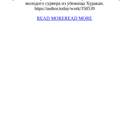
молодого сурвера из убежища Хуракан.
https://author.today/work/358539
READ MORE
READ MORE