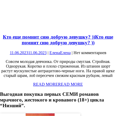
Кто еще помнит сию добрую девушку? ))
Кто еще
помнит сию добрую девушку? ))
11.06.2023
11.06.2023
|
Елена
Елена
|
Нет комментариев
Совсем молодая девчонка. От природы смуглая. Стройная.
Однорукая. Коротко и плохо стриженная. Из штанин шорт
растут мускулистые антрацитово-черные ноги. На правой щеке
старый шрам, лоб пересечен свежим красным рубцом, левый
READ MORE
READ MORE
Выгодная покупка первых СЕМИ романов
мрачного, жестокого и кровавого (18+) цикла
“Низший”.