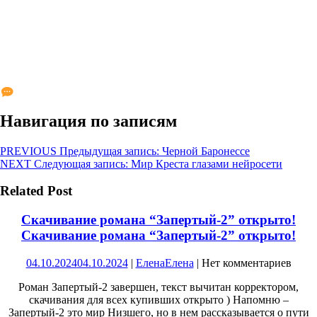
Навигация по записям
PREVIOUS
Предыдущая запись:
Черной Баронессе
NEXT
Следующая запись:
Мир Креста глазами нейросети
Related Post
Скачивание романа “Запертый-2” открыто!
Скачивание романа “Запертый-2” открыто!
04.10.2024
04.10.2024
|
Елена
Елена
|
Нет комментариев
Роман Запертый-2 завершен, текст вычитан корректором,
скачивания для всех купивших открыто ) Напомню –
Запертый-2 это мир Низшего, но в нем рассказывается о пути