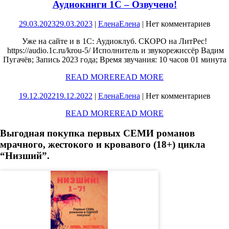
Аудиокниги 1С – Озвучено!
29.03.2023
29.03.2023
|
Елена
Елена
|
Нет комментариев
Уже на сайте и в 1С: Аудиоклуб. СКОРО на ЛитРес!
https://audio.1c.ru/krou-5/ Исполнитель и звукорежиссёр Вадим
Пугачёв; Запись 2023 года; Время звучания: 10 часов 01 минута
READ MORE
READ MORE
19.12.2022
19.12.2022
|
Елена
Елена
|
Нет комментариев
READ MORE
READ MORE
Выгодная покупка первых СЕМИ романов
мрачного, жестокого и кровавого (18+) цикла
“Низший”.