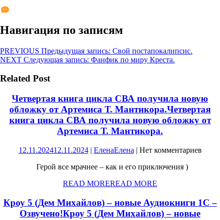
Навигация по записям
PREVIOUS
Предыдущая запись:
Свой постапокалипсис.
NEXT
Следующая запись:
Фанфик по миру Креста.
Related Post
Четвертая книга цикла СВА получила новую
обложку от Артемиса Т. Мантикора.
Четвертая
книга цикла СВА получила новую обложку от
Артемиса Т. Мантикора.
12.11.2024
12.11.2024
|
Елена
Елена
|
Нет комментариев
Герой все мрачнее – как и его приключения )
READ MORE
READ MORE
Кроу 5 (Дем Михайлов) – новые Аудиокниги 1С –
Озвучено!
Кроу 5 (Дем Михайлов) – новые