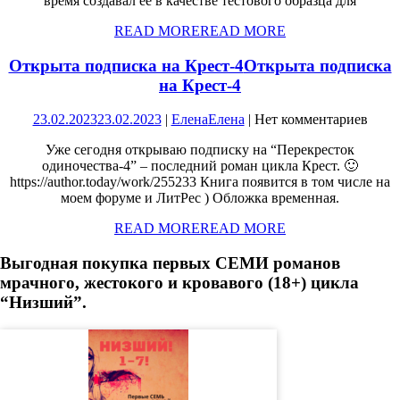
время создавал ее в качестве тестового образца для
READ MORE
READ MORE
Открыта подписка на Крест-4
Открыта подписка
на Крест-4
23.02.2023
23.02.2023
|
Елена
Елена
|
Нет комментариев
Уже сегодня открываю подписку на “Перекресток
одиночества-4” – последний роман цикла Крест. 🙂
https://author.today/work/255233 Книга появится в том числе на
моем форуме и ЛитРес ) Обложка временная.
READ MORE
READ MORE
Выгодная покупка первых СЕМИ романов
мрачного, жестокого и кровавого (18+) цикла
“Низший”.