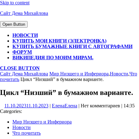
Skip to content
Сайт Дема Михайлова
Open Button
НОВОСТИ
КУПИТЬ МОИ КНИГИ (ЭЛЕКТРОНКА)
КУПИТЬ БУМАЖНЫЕ КНИГИ С АВТОГРАФАМИ
ФОРУМ
ВИКИПЕДИЯ ПО МОИМ МИРАМ.
CLOSE BUTTON
Сайт Дема Михайлова
Мир Низшего и Инфериора
,
Новости
,
Что
почитать
Цикл “Низший” в бумажном варианте.
Цикл “Низший” в бумажном варианте.
11.10.2023
11.10.2023
|
Елена
Елена
|
Нет комментариев
|
14:35
Categories:
Мир Низшего и Инфериора
Новости
Что почитать