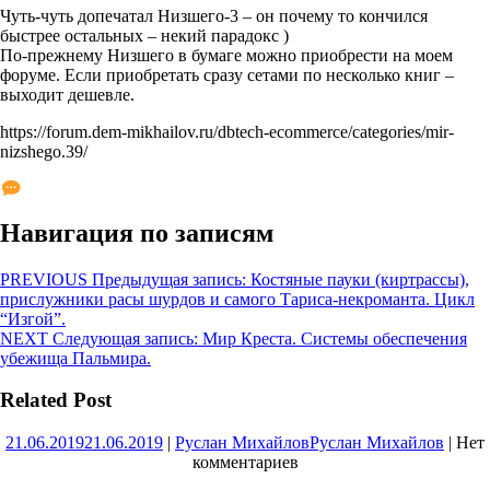
Чуть-чуть допечатал Низшего-3 – он почему то кончился
быстрее остальных – некий парадокс )
По-прежнему Низшего в бумаге можно приобрести на моем
форуме. Если приобретать сразу сетами по несколько книг –
выходит дешевле.
https://forum.dem-mikhailov.ru/dbtech-ecommerce/categories/mir-
nizshego.39/
Навигация по записям
PREVIOUS
Предыдущая запись:
Костяные пауки (киртрассы),
прислужники расы шурдов и самого Тариса-некроманта. Цикл
“Изгой”.
NEXT
Следующая запись:
Мир Креста. Системы обеспечения
убежища Пальмира.
Related Post
21.06.2019
21.06.2019
|
Руслан Михайлов
Руслан Михайлов
|
Нет
комментариев