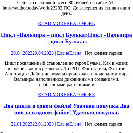
Сейчас со скидкой всего 80 рублей на сайте АТ!
https://author.today/work/23282 ПС: До завершения скидки один
день.
READ MORE
READ MORE
Цикл «Вальдира – цикл Булька»
Цикл «Вальдира
– цикл Булька»
29.04.2023
29.04.2023
|
Елена
Елена
|
Нет комментариев
Цикл посвященный становлению героя Булька. Как в жизни
игровой, так и в реальной. ЛитРПГ, Фантастика, Фэнтези
Аннотация: Действие романа происходит в подводном мире
Вальдиры наполненном диковинными созданиями,
необычными растениями и
READ MORE
READ MORE
Два цикла в одном файле! Удачная покупка.
Два
цикла в одном файле! Удачная покупка.
22.01.2023
22.01.2023
|
Елена
Елена
|
Нет комментариев