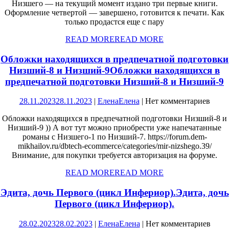
Низшего — на текущий момент издано три первые книги.
Оформление четвертой — завершено, готовится к печати. Как
только продастся еще с пару
READ MORE
READ MORE
Обложки находящихся в предпечатной подготовки
Низший-8 и Низший-9
Обложки находящихся в
предпечатной подготовки Низший-8 и Низший-9
28.11.2023
28.11.2023
|
Елена
Елена
|
Нет комментариев
Обложки находящихся в предпечатной подготовки Низший-8 и
Низший-9 )) А вот тут можно приобрести уже напечатанные
романы с Низшего-1 по Низший-7. https://forum.dem-
mikhailov.ru/dbtech-ecommerce/categories/mir-nizshego.39/
Внимание, для покупки требуется авторизация на форуме.
READ MORE
READ MORE
Эдита, дочь Первого (цикл Инфериор).
Эдита, дочь
Первого (цикл Инфериор).
28.02.2023
28.02.2023
|
Елена
Елена
|
Нет комментариев